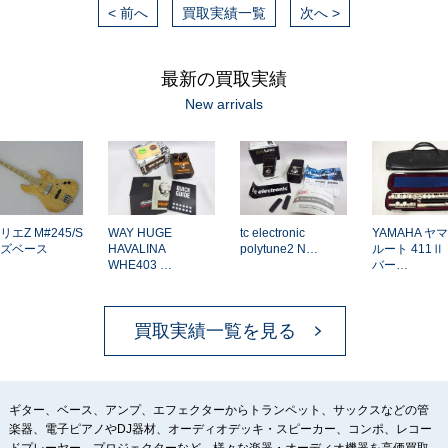
< 前へ
買取実績一覧
次へ >
最新の買取実績
New arrivals
エZ M#245/S
WAY HUGE
tc electronic
YAMAHA ヤマ
ズベース
HAVALINA
polytune2 N…
ルート 411Ⅱ 
WHE403 …
バー…
買取実績一覧を見る
ギター、ベース、アンプ、エフェクターからトランペット、サックスなどの管
楽器、電子ピアノやDJ器材、オーディオデッキ・スピーカー、コンポ、レコー