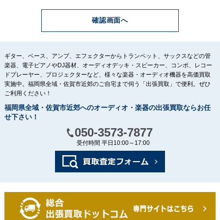
弊社は、個人情報を以下の利用目的の達成に必要な範囲内
で、利用致します。
以下に定めのない目的で個人情報を利用する場合、あらかじ
めご本人の同意を得た上で行ないます。
（１） お見積のご依頼・ご相談に対する回答及び資料送付
（２） ご依頼を受けた業務の遂行に必要な場合
ギター、ベース、アンプ、エフェクターからトランペット、サックスなどの管
3. 個人情報の安全管理について
楽器、電子ピアノやDJ器材、オーディオデッキ・スピーカー、コンポ、レコー
弊社は、取り扱う個人情報の漏洩、滅失またはき損の防止そ
ドプレーヤー、プロジェクターなど、様々な楽器・オーディオ機器を高価買取
の他の個人情報の安全管理のために必要かつ適切な措置を講
実施中。福岡県全域・佐賀市近郊のご自宅まで伺う「出張買取」で便利。ぜひ
じます。
ご利用ください！
4. 個人情報の委託について
福岡県全域・佐賀市近郊へのオーディオ・楽器の出張買取ならお任
せ下さい！
弊社は、個人情報の取り扱いの全部または一部を第三者に委
託する場合は、当該第三者について厳正な調査を行い、取り
050-3573-7877
扱いを委託された個人情報の安全管理が図られるよう当該第
三者に対する必要かつ適切な監督を行います。
受付時間 平日10:00～17:00
また、業務を遂行する場合に個人情報の取り扱いを委託する
場合があります。
5. 個人情報の第三者提供について
弊社は、個人情報保護法等の法令に定めのある場合を除き、
個人情報をあらかじめご本人の同意を得ることなく、第三者
に提供致しません。
6. 個人情報の開示・訂正等について