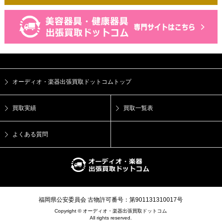
弊社は、ご本人から自己の個人情報についての開示の請求が
ある場合、速やかに開示を致します。
その際、ご本人であることが確認できない場合には、開示に
応じません。
個人情報の内容に誤りがあり、ご本人から訂正・追加・削除
の請求がある場合、調査の上、速やかにこれらの請求に対応
致します。
その際、ご本人であることが確認できない場合には、これら
の請求に応じません。
弊社の個人情報の取り扱いにつきまして、上記の請求・お問
オーディオ・楽器出張買取ドットコムトップ
い合わせ等ございましたら、下記までご連絡くださいますよ
うお願い申し上げます。
TEL 050-3573-7877
買取実績
買取一覧表
7. 本方針の変更
よくある質問
本方針の内容は予告なく変更されることがあります。
変更後の本方針については、弊社が別途定める場合を除い
て、当サイトに掲載した時から効力を生じるものとします。
福岡県公安委員会 古物許可番号：第901131310017号
Copyright © オーディオ・楽器出張買取ドットコム
All rights reserved.