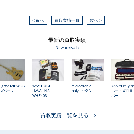
< 前へ
買取実績一覧
次へ >
最新の買取実績
New arrivals
エZ M#245/S
WAY HUGE
tc electronic
YAMAHA ヤマ
ズベース
HAVALINA
polytune2 N…
ルート 411Ⅱ 
WHE403 …
バー…
買取実績一覧を見る