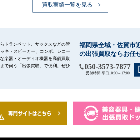
買取実績一覧を見る
tc electronic polytune2 N…
YAMAHA ヤマハ フルート 4
らトランペット、サックスなどの管
福岡県全域・佐賀市
シルバー…
デッキ・スピーカー、コンポ、レコー
の出張買取ならお任
な楽器・オーディオ機器を高価買取
050-3573-7877
まで伺う「出張買取」で便利。ぜひ
受付時間 平日10:00～17:00