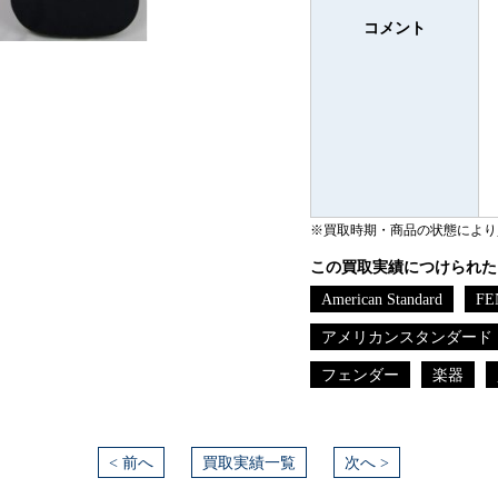
コメント
※買取時期・商品の状態により
この買取実績につけられた
American Standard
FE
アメリカンスタンダード
フェンダー
楽器
< 前へ
買取実績一覧
次へ >