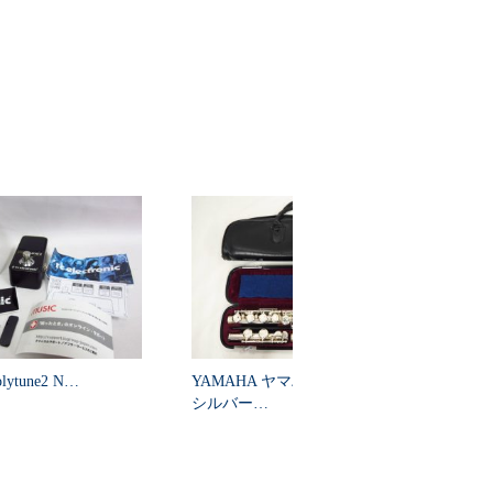
lytune2 N…
YAMAHA ヤマハ フルート 411Ⅱ
HISTORY ヒストリー S
シルバー…
V…