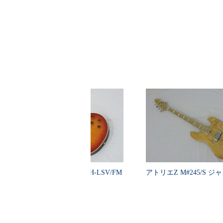
HISTORY ヒストリー SH-LSV/FM
アトリエZ M#245/S ジャ
V…