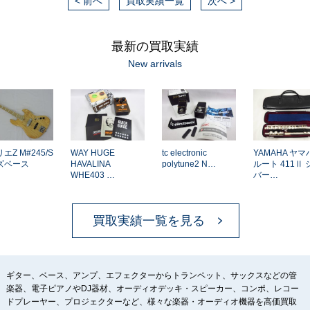
< 前へ
買取実績一覧
次へ >
最新の買取実績
New arrivals
Z M#245/S
WAY HUGE
tc electronic
YAMAHA ヤマハ
ベース
HAVALINA
polytune2 N…
ルート 411Ⅱ シ
WHE403 …
バー…
買取実績一覧を見る
ギター、ベース、アンプ、エフェクターからトランペット、サックスなどの管
楽器、電子ピアノやDJ器材、オーディオデッキ・スピーカー、コンポ、レコー
ドプレーヤー、プロジェクターなど、様々な楽器・オーディオ機器を高価買取